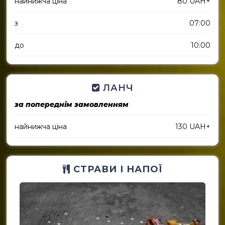
найнижча ціна
80 UAH+
з
07:00
до
10:00
ЛАНЧ
за попереднім замовленням
найнижча ціна
130 UAH+
СТРАВИ І НАПОЇ