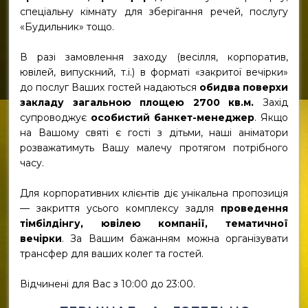
спеціальну кімнату для зберігання речей, послугу
«Будильник» тощо.
В разі замовлення заходу (весілля, корпоратив,
ювілей, випускний, т.і.) в форматі «закритої вечірки»
до послуг Ваших гостей надаються
обидва поверхи
закладу загальною площею 2700 кв.м.
Захід
супроводжує
особистий банкет-менеджер
. Якщо
на Вашому святі є гості з дітьми, наші аніматори
розважатимуть Вашу малечу протягом потрібного
часу.
Для корпоративних клієнтів діє унікальна пропозиція
— закриття усього комплексу задля
проведення
тімбілдінгу, ювілею компанії, тематичної
вечірки
. За Вашим бажанням можна організувати
трансфер для ваших колег та гостей.
Відчинені для Вас з 10:00 до 23:00.