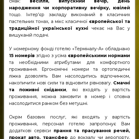
смак:
весілля, випускний вечір, день
народження чи корпоративну вечірку, ювілей
тощо. Інтер'єр закладу виконаний в класичних
пастельних тонах, а мікс класичної
європейської та
традиційної української кухні
чекає на Вас у
вишуканій подачі.
У номерному фонді готелю «Терміналу-А» обладнано
15 номерів
згідно з усіма
європейськими нормами
та необхідними атрибутами для комфортного
проживання. Ергономічні номери та ортопедичні
ліжка дозволять Вам насолодитись відпочинком,
накопичити нові сили та відновити рівновагу.
Смачні
та поживні сніданки
, які входять у вартість
проживання, можна замовити в номер і сповна
насолодитися ранком без метушні.
Окрім базових послуг, які входять у вартість
проживання, персонал готелю запропонує Вам
додаткові сервіси
прання та прасування речей,
прокат авто, трансфер
до вокзалу чи аеропорту,